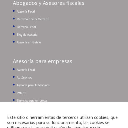
Abogados y Asesores fiscales
Asesoría Fiscal
Derecho Civil y Mercantil
Derecho Penal
Blog de Asesoría.
Asesoría en Getafe
Asesoría para empresas
Asesoría Fiscal
Autónomos
Asesoría para Autónomos
PYMES
Servicios para empresas
Este sitio o herramientas de terceros utilizan cookies, que
Buscar:
Tel. 91 681 96 43
son necesarias para su funcionamiento, las cookies se
utilizan para la personalización de anuncios y son