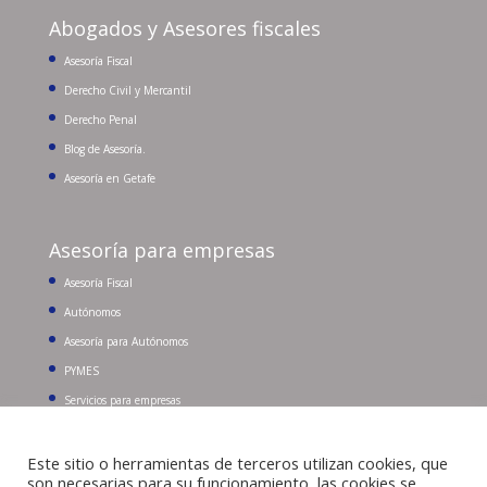
Abogados y Asesores fiscales
Asesoría Fiscal
Derecho Civil y Mercantil
Derecho Penal
Blog de Asesoría.
Asesoría en Getafe
Asesoría para empresas
Asesoría Fiscal
Autónomos
Asesoría para Autónomos
PYMES
Servicios para empresas
Este sitio o herramientas de terceros utilizan cookies, que
Buscar:
Tel. 91 681 96 43
son necesarias para su funcionamiento, las cookies se