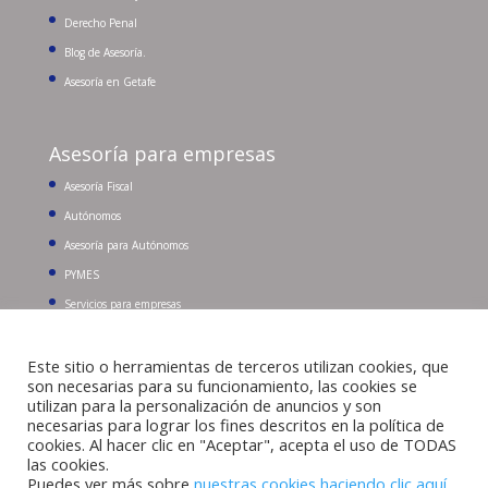
Derecho Penal
Blog de Asesoría.
Asesoría en Getafe
Asesoría para empresas
Asesoría Fiscal
Autónomos
Asesoría para Autónomos
PYMES
Servicios para empresas
Este sitio o herramientas de terceros utilizan cookies, que
Buscar:
Tel. 91 681 96 43
son necesarias para su funcionamiento, las cookies se
utilizan para la personalización de anuncios y son
necesarias para lograr los fines descritos en la política de
cookies. Al hacer clic en "Aceptar", acepta el uso de TODAS
las cookies.
Puedes ver más sobre
nuestras cookies haciendo clic aquí