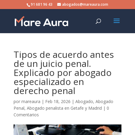
Skip
91 681 96 43
abogados@mareaura.com
to
content
Tipos de acuerdo antes
de un juicio penal.
Explicado por abogado
especializado en
derecho penal
por
mareaura
|
Feb 18, 2026
|
Abogado
,
Abogado
Penal
,
Abogado penalista en Getafe y Madrid
|
0
Comentarios