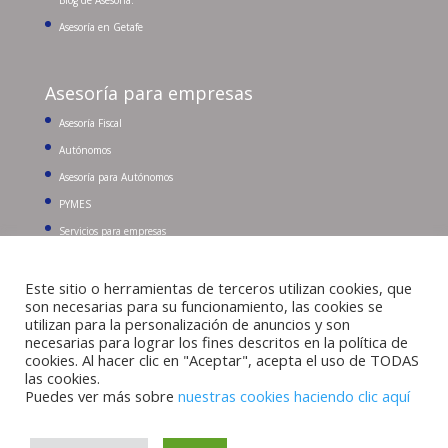
Asesoría en Getafe
Asesoría para empresas
Asesoría Fiscal
Autónomos
Asesoría para Autónomos
PYMES
Servicios para empresas
Este sitio o herramientas de terceros utilizan cookies, que
Buscar:
Tel. 91 681 96 43
son necesarias para su funcionamiento, las cookies se
utilizan para la personalización de anuncios y son
necesarias para lograr los fines descritos en la política de
cookies. Al hacer clic en "Aceptar", acepta el uso de TODAS
las cookies.
Puedes ver más sobre
nuestras cookies haciendo clic aquí