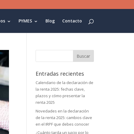
os
PYMES
Blog
Contacto
Buscar:
Entradas recientes
Calendario de la declaración de
la renta 2025: fechas clave,
plazos y cómo presentar la
renta 2025
Novedades en la declaración
de la renta 2025: cambios clave
en el IRPF que debes conocer
¿Cuánto tarda un juicio por lo