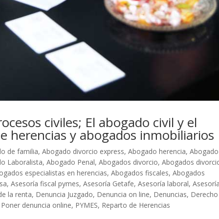
esos civiles; El abogado civil y el
de herencias y abogados inmobiliarios
o de familia
,
Abogado divorcio express
,
Abogado herencia
,
Abogado
o Laboralista
,
Abogado Penal
,
Abogados divorcio
,
Abogados divorci
ogados especialistas en herencias
,
Abogados fiscales
,
Abogados
esa
,
Asesoría fiscal pymes
,
Asesoría Getafe
,
Asesoría laboral
,
Asesorí
de la renta
,
Denuncia Juzgado
,
Denuncia on line
,
Denuncias
,
Derecho
,
Poner denuncia online
,
PYMES
,
Reparto de Herencias