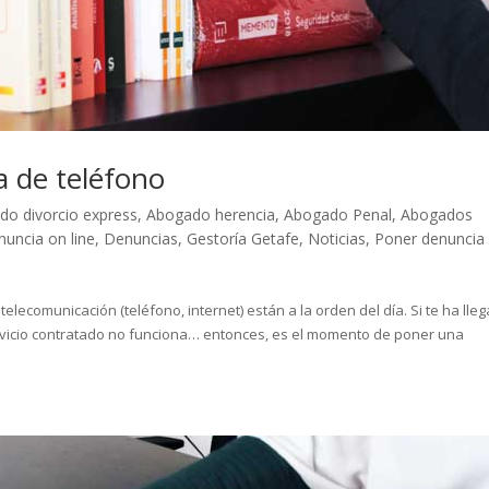
 de teléfono
do divorcio express
,
Abogado herencia
,
Abogado Penal
,
Abogados
uncia on line
,
Denuncias
,
Gestoría Getafe
,
Noticias
,
Poner denuncia
lecomunicación (teléfono, internet) están a la orden del día. Si te ha lle
servicio contratado no funciona… entonces, es el momento de poner una