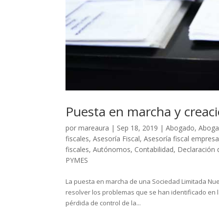
Puesta en marcha y creaci
por
mareaura
|
Sep 18, 2019
|
Abogado
,
Aboga
fiscales
,
Asesoría Fiscal
,
Asesoría fiscal empres
fiscales
,
Autónomos
,
Contabilidad
,
Declaración 
PYMES
La puesta en marcha de una Sociedad Limitada Nue
resolver los problemas que se han identificado en l
pérdida de control de la...