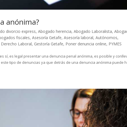
ia anónima?
do divorcio express
,
Abogado herencia
,
Abogado Laboralista
,
Aboga
bogados fiscales
,
Asesoría Getafe
,
Asesoría laboral
,
Autónomos
,
,
Derecho Laboral
,
Gestoría Getafe
,
Poner denuncia online
,
PYMES
s sí, es legal presentar una denuncia penal anónima, es posible y conlle
on este tipo de denuncias ya que detrás de una denuncia anónima puede 