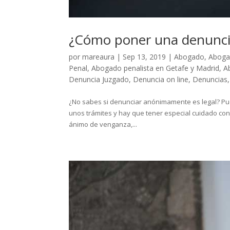
¿Cómo poner una denunc
por
mareaura
|
Sep 13, 2019
|
Abogado
,
Aboga
Penal
,
Abogado penalista en Getafe y Madrid
,
A
Denuncia Juzgado
,
Denuncia on line
,
Denuncias
¿No sabes si denunciar anónimamente es legal? Pue
unos trámites y hay que tener especial cuidado c
ánimo de venganza,...